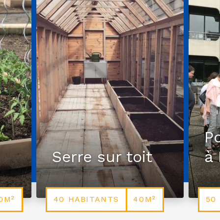
P
Serre sur toit
à 
0M²
40 HABITANTS
40M²
50