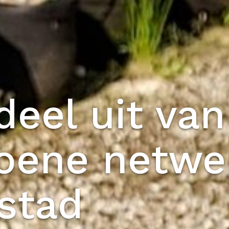
eel uit van
roene netwe
stad