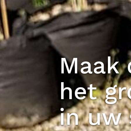
Maak d
het g
in uw 