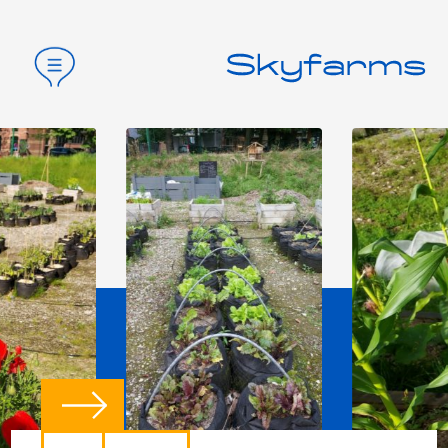
Home
Privé-sector
Openbare sector
Partners
Contact